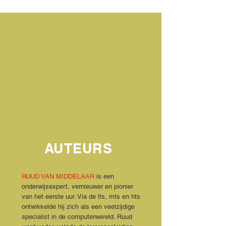
AUTEURS
RUUD VAN MIDDELAAR
is een
onderwijsexpert, vernieuwer en pionier
van het eerste uur. Via de lts, mts en hts
ontwikkelde hij zich als een veelzijdige
specialist in de computerwereld. Ruud