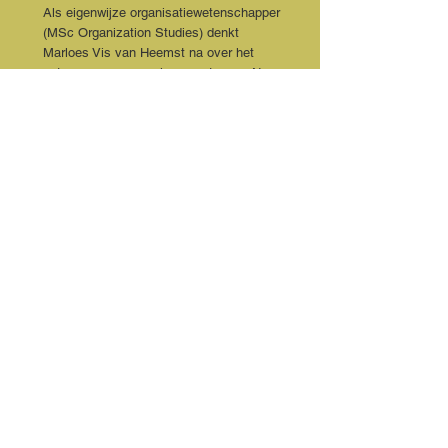
Als eigenwijze organisatiewetenschapper
(MSc Organization Studies) denkt
Marloes Vis van Heemst na over het
ontwarren van complexe systemen. Nu
oude manieren van organiseren niet meer
werken gaat ze op zoek naar nieuwe
vormen van communicatie en
samenwerking. Marloes schreef eerder
De boom in met je idealen (2021) en
Idealen in uitvoering (2022) en nodigt je
uit om je dromen en idealen voor te
leven.