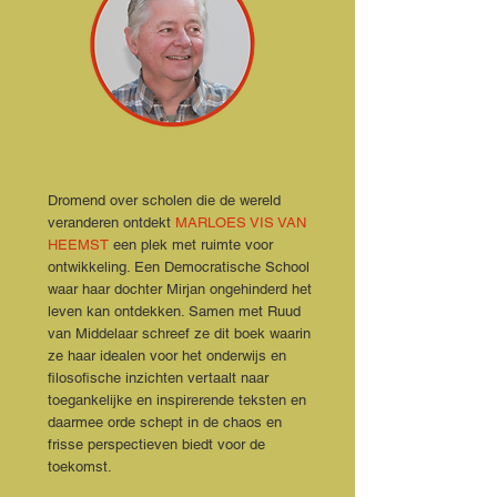
Dromend over scholen die de wereld
veranderen ontdekt
MARLOES VIS VAN
HEEMST
een plek met ruimte voor
ontwikkeling. Een Democratische School
waar haar dochter Mirjan ongehinderd het
leven kan ontdekken. Samen met Ruud
van Middelaar schreef ze dit boek waarin
ze haar idealen voor het onderwijs en
filosofische inzichten vertaalt naar
toegankelijke en inspirerende teksten en
daarmee orde schept in de chaos en
frisse perspectieven biedt voor de
toekomst.